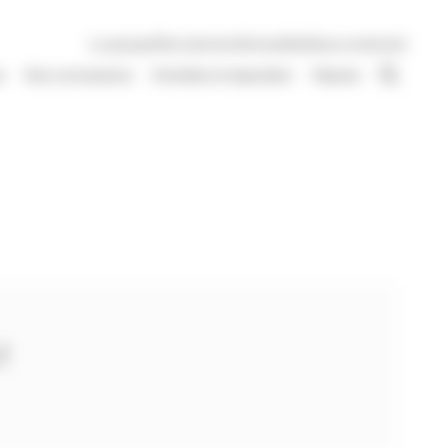
Le groupe
Recrutement
Actualités
Nous contacter
s
Nos concessions
Entretien et réparation
Reprise
!