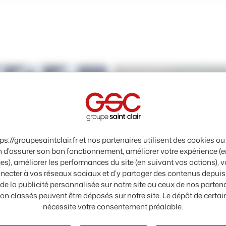
tps://groupesaintclair.fr et nos partenaires utilisent des cookies o
in d’assurer son bon fonctionnement, améliorer votre expérience (e
es), améliorer les performances du site (en suivant vos actions), 
Essence
necter à vos réseaux sociaux et d’y partager des contenus depuis n
r de la publicité personnalisée sur notre site ou ceux de nos parten
Panneau de gestion des cook
KIA
on classés peuvent être déposés sur notre site. Le dépôt de certa
CEED
nécessite votre consentement préalable.
 Marcel Paul Le Havre
Kia herouville