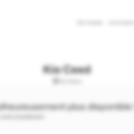
Nos marques
Les occasion
Kia Ceed
Kia lisieux
alheureusement plus disponible 
n vente actuellement