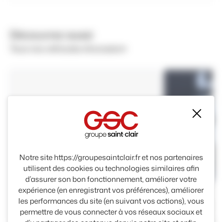
Découvrez aussi
Tous nos véhicules d'occasion
Mas
Notre site https://groupesaintclair.fr et nos partenaires
utilisent des cookies ou technologies similaires afin
Essence
d’assurer son bon fonctionnement, améliorer votre
expérience (en enregistrant vos préférences), améliorer
KIA
les performances du site (en suivant vos actions), vous
Essence
PICANTO
permettre de vous connecter à vos réseaux sociaux et
Rue Alfre