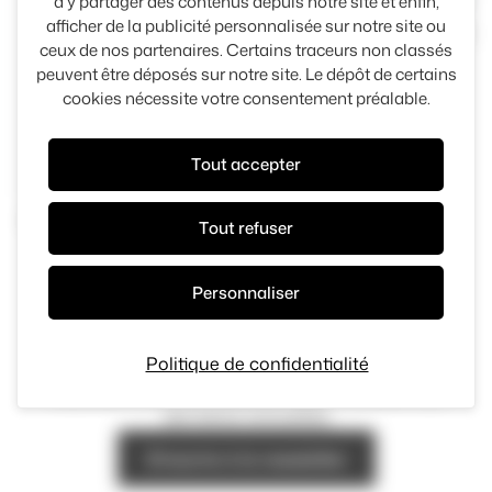
d’y partager des contenus depuis notre site et enfin,
KIA
afficher de la publicité personnalisée sur notre site ou
3133 kms
PICANTO
ceux de nos partenaires. Certains traceurs non classés
peuvent être déposés sur notre site. Le dépôt de certains
Panneau de gestion des cook
16 490 €
Rue Alfred Nobel Évreux 27000
cookies nécessite votre consentement préalable.
5000 kms
2026
16 580 €
Tout accepter
Tout refuser
Personnaliser
Politique de confidentialité
Restez informé
Inscrivez-vous à la newsletter pour recevoir nos
dernières actualités
S'inscrire à la newsletter