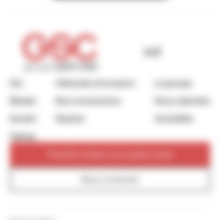
Kia
Véhicules d’occasion
Le groupe
Mazda
Nos concessions
Nous rejoindre
Suzuki
Reprise
Actualités
Xpeng
Prendre rendez-vous après-vente
Nous contacter