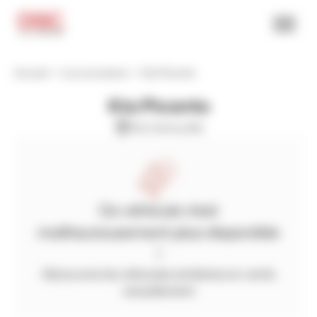
Accueil
Les occasions
Kia Picanto
Kia Picanto
Kia herouville
Ce véhicule n'est
malheureusement plus disponible
!
Découvrez les véhicules similaires en vente
actuellement