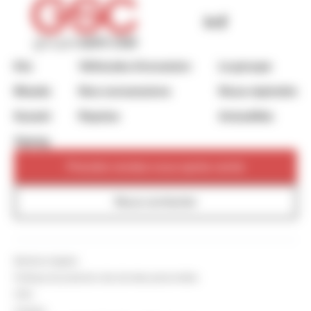
Kia
Véhicules d’occasion
Le groupe
Mazda
Nos concessions
Nous rejoindre
Suzuki
Reprise
Actualités
Xpeng
Prendre rendez-vous après-vente
Nous contacter
Mentions légales
Politique de protection des données personnelles
CGU
Cookies