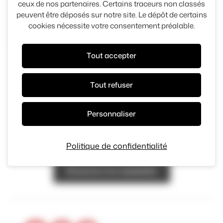
ceux de nos partenaires. Certains traceurs non classés
peuvent être déposés sur notre site. Le dépôt de certains
30000 kms
2024
Panneau de gestion des cook
cookies nécessite votre consentement préalable.
51 990 €
Tout accepter
Tout refuser
Personnaliser
Restez informé
Inscrivez-vous à la newsletter pour recevoir nos
Politique de confidentialité
dernières actualités
S'inscrire à la newsletter