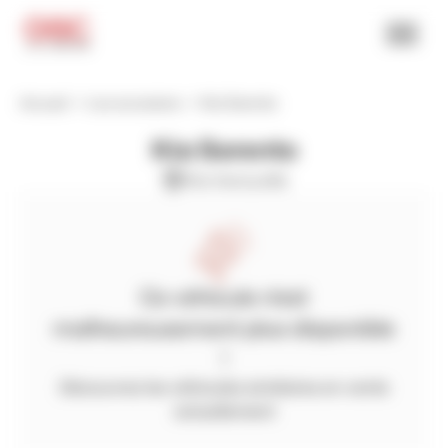
Accueil
Les occasions
Kia Sorento
Kia Sorento
Kia herouville
Ce véhicule n'est
malheureusement plus disponible
!
Découvrez les véhicules similaires en vente
actuellement