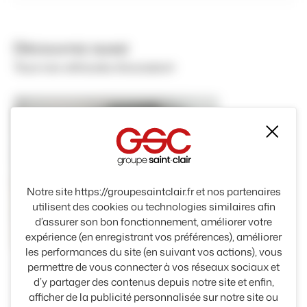
Découvrez aussi
Tous nos véhicules d'occasion
Mas
Notre site https://groupesaintclair.fr et nos partenaires
utilisent des cookies ou technologies similaires afin
d’assurer son bon fonctionnement, améliorer votre
Hybride rechargeable : Essence/Electrique
expérience (en enregistrant vos préférences), améliorer
les performances du site (en suivant vos actions), vous
permettre de vous connecter à vos réseaux sociaux et
KIA
d’y partager des contenus depuis notre site et enfin,
SORENTO
afficher de la publicité personnalisée sur notre site ou
Kia herouville