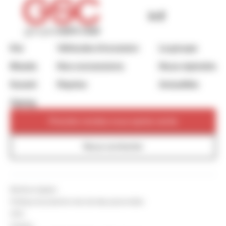
Kia
Véhicules d’occasion
Le groupe
Mazda
Nos concessions
Nous rejoindre
Suzuki
Reprise
Actualités
Xpeng
Prendre rendez-vous après-vente
Nous contacter
Mentions légales
Politique de protection des données personnelles
CGU
Cookies