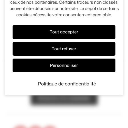
ceux de nos partenaires. Certains traceurs non classés
peuvent être déposés sur notre site. Le dépôt de certains
73341 kms
2019
Panneau de gestion des cook
cookies nécessite votre consentement préalable.
16 990 €
Tout accepter
Tout refuser
Personnaliser
Restez informé
Inscrivez-vous à la newsletter pour recevoir nos
Politique de confidentialité
dernières actualités
S'inscrire à la newsletter