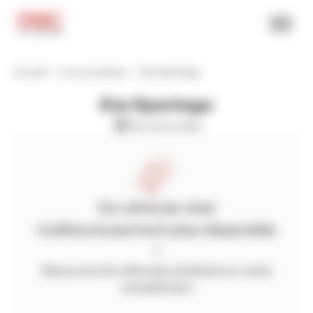
Accueil
Les occasions
Kia Sportage
Kia Sportage
Kia herouville
Ce véhicule n'est
malheureusement plus disponible
!
Découvrez les véhicules similaires en vente
actuellement