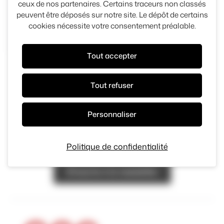
ceux de nos partenaires. Certains traceurs non classés
peuvent être déposés sur notre site. Le dépôt de certains
3000 kms
2025
Panneau de gestion des cook
cookies nécessite votre consentement préalable.
69 500 €
Tout accepter
Tout refuser
Personnaliser
Restez informé
Inscrivez-vous à la newsletter pour recevoir nos
Politique de confidentialité
dernières actualités
S'inscrire à la newsletter