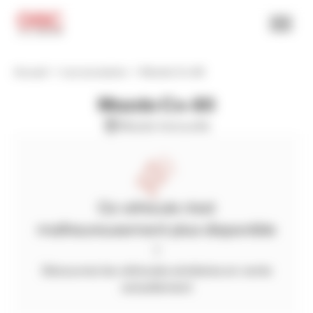
Accueil
Les occasions
Mazda Cx-80
Mazda Cx-80
Mazda herouville
Ce véhicule n'est
malheureusement plus disponible
!
Découvrez les véhicules similaires en vente
actuellement