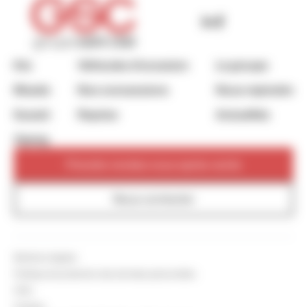
Kia
Véhicules d’occasion
Le groupe
Mazda
Nos concessions
Nous rejoindre
Suzuki
Reprise
Actualités
Xpeng
Prendre rendez-vous après-vente
Nous contacter
Mentions légales
Politique de protection des données personnelles
CGU
Cookies