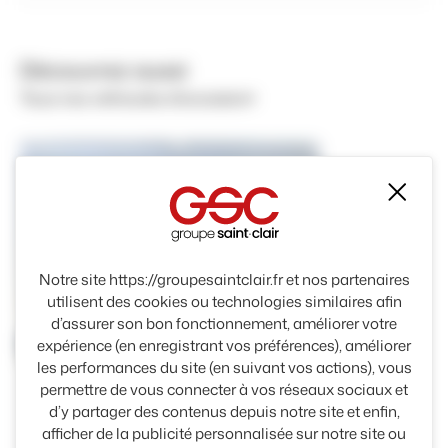
Découvrez aussi
Tous nos véhicules d'occasion
Mas
Notre site https://groupesaintclair.fr et nos partenaires
utilisent des cookies ou technologies similaires afin
d’assurer son bon fonctionnement, améliorer votre
Diesel/Micro-Hybride
expérience (en enregistrant vos préférences), améliorer
les performances du site (en suivant vos actions), vous
permettre de vous connecter à vos réseaux sociaux et
MAZDA
d’y partager des contenus depuis notre site et enfin,
CX-80
afficher de la publicité personnalisée sur notre site ou
Mazda herouville