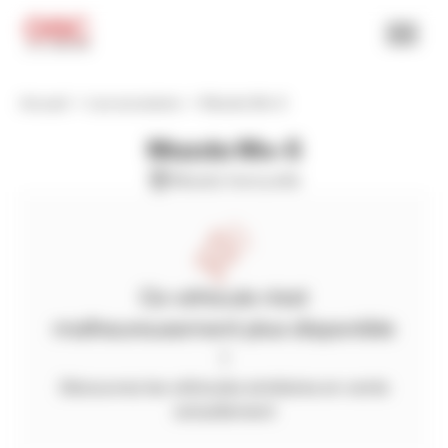
Accueil
Les occasions
Mazda Mx-5
Mazda Mx-5
Mazda herouville
Ce véhicule n'est
malheureusement plus disponible
!
Découvrez les véhicules similaires en vente
actuellement