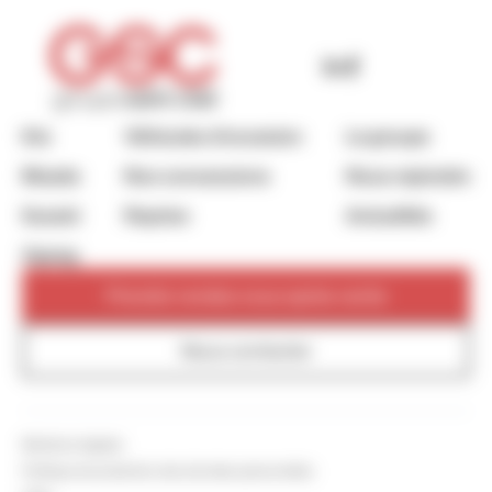
Kia
Véhicules d’occasion
Le groupe
Mazda
Nos concessions
Nous rejoindre
Suzuki
Reprise
Actualités
Xpeng
Prendre rendez-vous après-vente
Nous contacter
Mentions légales
Politique de protection des données personnelles