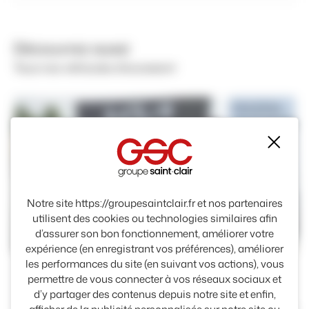
Découvrez aussi
Tous nos véhicules d'occasion
Mas
Notre site https://groupesaintclair.fr et nos partenaires
utilisent des cookies ou technologies similaires afin
d’assurer son bon fonctionnement, améliorer votre
Essence
Essence
expérience (en enregistrant vos préférences), améliorer
les performances du site (en suivant vos actions), vous
MAZDA
MAZDA
permettre de vous connecter à vos réseaux sociaux et
MX-5
MX-5
d’y partager des contenus depuis notre site et enfin,
Rue Alfred Nobel Évreux 27000
637 Rue L