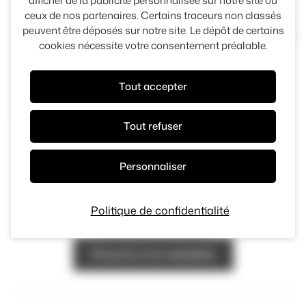
afficher de la publicité personnalisée sur notre site ou
ceux de nos partenaires. Certains traceurs non classés
Hérouville
45035 kms
2022
peuvent être déposés sur notre site. Le dépôt de certains
Panneau de gestion des cook
1500 kms
cookies nécessite votre consentement préalable.
28 990 €
35 590 €
Tout accepter
Tout refuser
Personnaliser
Restez informé
Politique de confidentialité
Inscrivez-vous à la newsletter pour recevoir nos
dernières actualités
S'inscrire à la newsletter